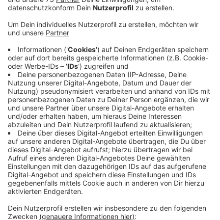
Anzeige
Schönes Wetter soll ausgenutzt werden
Anzeige
Die Freibäder in Heiden, Velen und Ramsdorf gehen in
die Saisonverlängerung. Laut Gemeinde Heiden soll
erst am 8.September Schluss sein. Die Bäder in Velen
und Ramsdorf sind noch bis einschließlich
13.September geöffnet, teilt die Stadt Velen mit.
Grund für die Verlängerung ist das angekündigte
schöne Wetter der nächsten Woche. Da hoffen die
Freibäder nochmal auf einen Besucheransturm.