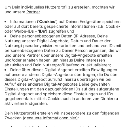
Erstmal andere Öffnungszeiten
Anzeige
Erst einmal gibt es aber etwas kürzeren
Öffnungszeiten - wegen des Sonnenauf- und
untergangs. Ab Mitte Mai hat das Freibad dann wie
gewohnt geöffnet. Das haben uns die Lokalwerke
Westmünsterland mitgeteilt. Das wird viele in Vreden
freuen, denn das Hallenbad ist schon seit Februar
wegen eines Beckenschadens geschlossen.
Anzeige