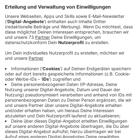
Anzeige
Am Wochenende eröffnet das Spaßbad in
Heiden
Anzeige
Mit dem Hochdruckreiniger den Beckenboden säubern
oder Fugen versiegeln, unsere Morningshow
Moderatoren Daniel Krawinkel und Sina Kuipers haben
bei der Vorbereitung des Heidener Spaßbad
mitgeholfen und haben so einige interessante Fakten
dabei erfahren. Denn am Samstag öffnet das
Spassbad als erstes Freibad im Westmünsterland und
dafür hat es auch jede Menge Hilfe gebraucht.
Zu den
genauen Öffnungszeiten und Preisen geht es hier.