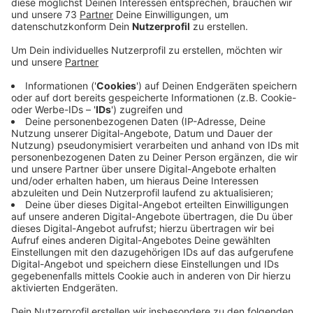
Anzeige
Marina ist schon ein bisschen nervös
Anzeige
18.00 Uhr ist Anstoß. Marina sagte dem BBV:
"Man geht mit anderen Emotionen in die Partie,
nachdem man gegen diesen Gegner bei der WM
herausgeflogen ist. Man kann die Niederlage
zwar nicht mehr wettmachen, aber zumindest
zeigen, dass wir nur einen schlechten Tag
hatten."