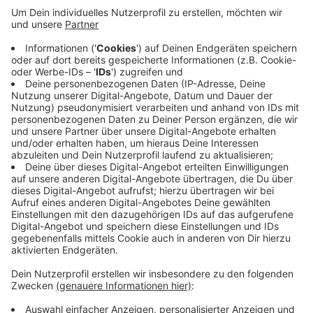
Anzeige
Die Gesichter von Fellkapuzen verdeckt. Einer stieg
aus, um Schmiere zu stehen, die beiden anderen gingen
auf einen Zigarettenautomaten zu. Als einer der
Männer gerade mit einer Axt ausholen wollte, um den
Automaten aufzubrechen, schrie die Frau. Der Täter
stoppte mitten in der Bewegung und die drei
flüchteten mit dem Auto.
Anzeige