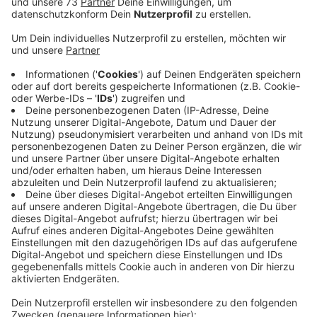
Die Polizei sucht mit einem Phantombild nach einem
Mann, der in Rotterdam eine Frau aus dem Kreis
Borken betrogen hat. Er hatte sich als Sohn eines
spanischen Großinvestors ausgegeben und nannte sich
Alexander Ortega. Der Mann hatte sich mehrfach mit
der Pferde-Vermittlerin aus dem Kreis Borken
getroffen - unter anderem in Prag. Es ging laut Polizei
um den Verkauf von mehreren Reitponys. Als
Gegenleistung bot er der Frau ein Springpferd an. Als
das Geschäft in Rotterdam über die Bühne gehen
sollte, lenkte der Betrüger die Frau kurz ab und
verschwand dann mit ihrem Geld (mehrere tausend
Euro).
Hinweise bitte an die Polizei.