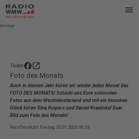
menu
Anzeige
open_in_new
Teilen:
Foto des Monats
Auch in diesem Jahr küren wir wieder jeden Monat das
FOTO DES MONATS! Schickt uns Eure schönsten
Fotos aus dem Westmünsterland und mit ein bisschen
Glück küren Sina Kuipers und Daniel Krawinkel Euer
Bild zum Foto des Monats!
Veröffentlicht:
Freitag, 30.01.2026 06:35