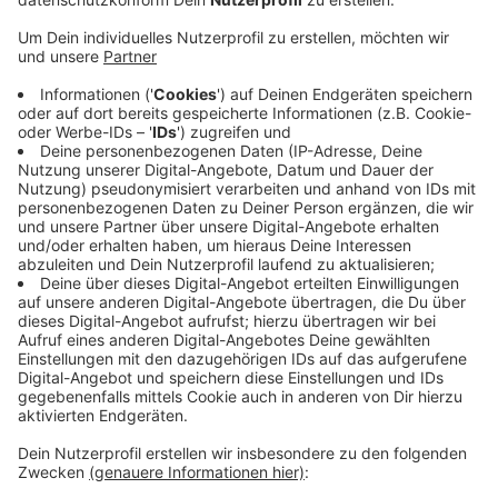
Anzeige
Die Jodocus Nünning Gesamtschule in Borken
verwandelt sich am Montag (01.07) in ein
Forschungslabor. Denn die junge Uni aus Bocholt ist in
Borken zu Gast. Und sie bringt insgesamt 30 Stationen
mit, an denen Kinder im Grundschulalter forschen
können. Beantwortet werden sollen Fragen wie: Wie
hoch kann man eigentlich auf dem Mond springen oder
wie funktioniert eine Zugbrücke? Es sind noch Plätze
frei. Anmelden könnt ihr euch unter www.juboh.de oder
per E-Mail an info@juboh.de.
Anzeige