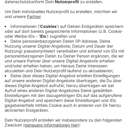
18.000 Liter Gülle
Anzeige
Der Anhänger prallte gegen einen Carport und
zerstörte drei Autos. Der Schöppinger wurde leicht
verletzt. Die geladene Gülle lief aus, etwa 18.000 Liter.
Ein Teil lief in den Keller eines Wohnhauses, dort stand
die Gülle zentimetertief. Die Feuerwehr war
stundenlang damit beschäftigt, die Gülle abzupumpen.
Der Kreis Steinfurt untersucht, inwieweit das
Grundwasser betroffen ist. Warum der Anhänger in der
Kurve umkippte, ist noch unklar.
Anzeige