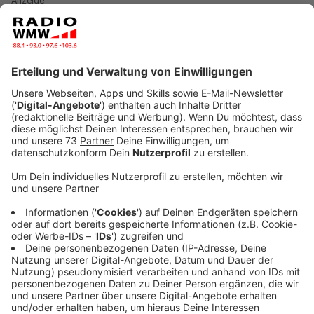
Anzeige
Nadine aus Reken sucht eine Ammenstute
Anzeige
Nadine aus Reken sucht eine Ammenstute für ihr 9-
Tage altes Hengstfohlen. Leider muss seine Mama
von mehreren Leiden erlöst werden und deshalb
braucht es eine Ammenstute, die das Fohlen
hoffentlich liebevoll annimmt. Am besten eine Stute
im Raum Reken.
Wenn Ihr helfen könnt meldet Euch direkt bei
Nadine auf der 015114189361.
Anzeige