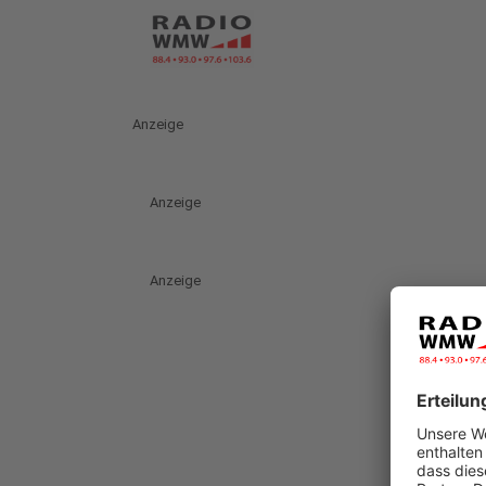
Anzeige
Anzeige
Anzeige