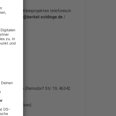
esse an den Kleinprojekten telefonisch
management@berkel-schlinge.de
/
r Verfügung.
Rathaus Velen (Ramsdorf Str. 19, 46342
 5, 46325 Borken)