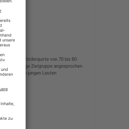
t, was einer Förderquote von 70 bis 80
 auch die junge Zielgruppe angesprochen.
 Projekte von jungen Leuten