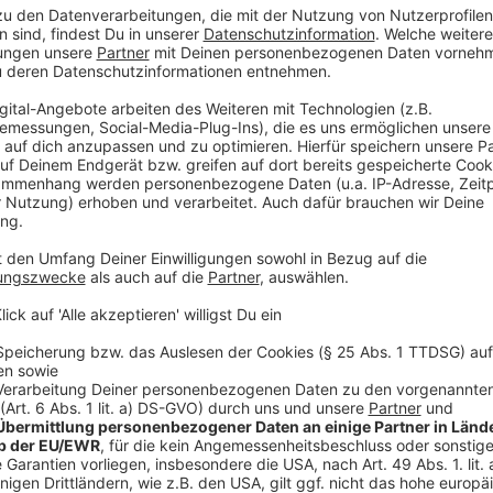
Das Regionalmanagement steht bei Fragen und Inter
unter
02561 917 169-8
oder per E-Mail an
regional
regionalmanagement@leader-bocholter-aa.de
zu
Anzeige
Offene Sprechstunden finden hier statt:
Anzeige
Dienstag, den 11. März 2025
⦁ 15:00 – 16:30 Uhr Velen/Ramsdorf, Raum 0.9 (EG) 
Velen)
⦁ 17:30 – 19:30 Uhr Borken, Holkensturm (Wallstraße