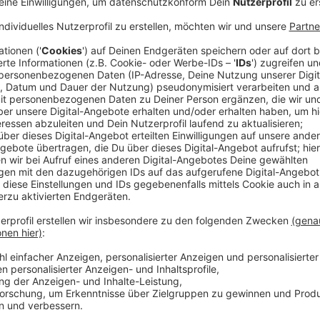
Anzeige
Fördermöglichkeiten und Zielgruppen
Anzeige
Die Projekte werden mit bis zu 20.000 Euro geförder
Prozent der Gesamtkosten entspricht. Erstmals wird
Im Frühsommer 2025 wird ein zweiter Fördertopf für
bereitgestellt.
Anzeige
Sprechstunden und weitere Informationen
Anzeige