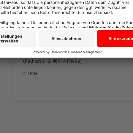
Mittwoch, den 12. März 2025
⦁ 09:30 – 11:00 Uhr Isselburg, Tourist-Info Isselburg
⦁ 12:30 – 14:00 Uhr Bocholt, Raum 01 auf Flur 2 (EG
52-58, 46395 Bocholt)
⦁ 15:00 – 16:30 Uhr Rhede, Raum 362 (Eingang Hama
(Rathauspl. 9, 46414 Rhede)
Anzeige