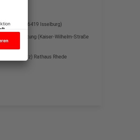
 (Markt 5-7, 46419 Isselburg)
) Stadtverwaltung (Kaiser-Wilhelm-Straße
land-Parkplatz) Rathaus Rhede