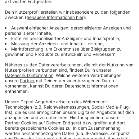
Bewerbungsphase bis 28. April
Anzeige
Aktuell läuft die neue Bewerbungsphase für das
LEADER-Programm. Die LEADER-Region Berkel-
Schlinge ruft Vereine, Gruppen und Einrichtungen aus
Gescher, Stadtlohn, Südlohn und Vreden
dazu auf, sich
mit ihren Projektideen zu
bewerben.
Die Kleinprojekte
dürfen maximal 20.000 Euro kosten. Nutzt die Chance,
eure Ideen zu verwirklichen und das Westmünsterland
weiter zu bereichern!
Anzeige