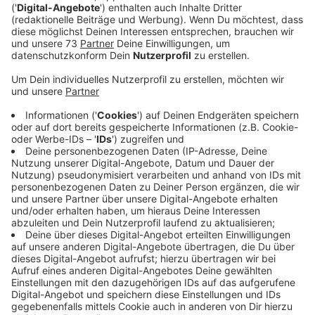
Anzeige
Erfolgreiche Projekte im Westmünsterland
Anzeige
Im Westmünsterland wurden bereits zahlreiche
Kleinprojekte durch das LEADER-Programm gefördert.
Beispiele sind ein Spielplatz beim Tennisverein, ein
Kreisverkehr mit bienenfreundlicher Bepflanzung, eine
Boulebahn oder die Erweiterung eines
Geschichtswegs. Diese Projekte zeigen, wie vielfältig
die Möglichkeiten sind, die das Programm bietet.
Anzeige