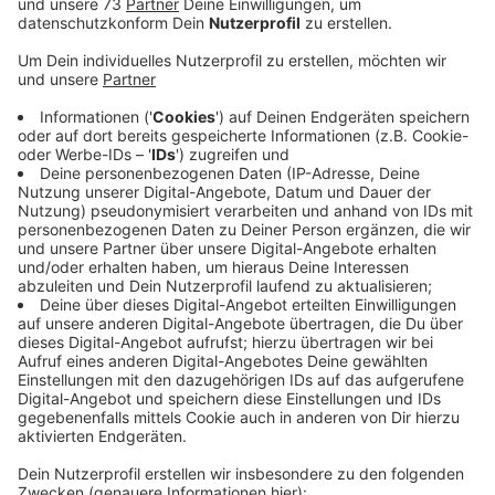
Veröffentlicht:
Freitag, 11.11.2022 12:16
Anzeige
Auch umweltschonende Mobilität wird
gefördert
Anzeige
Viele Kommunen hier im Westmünsterland fördern
Maßnahmen, die zum Klimaschutz und zum Energie
sparen beitragen. Ahaus z.B. vergibt unter anderem
Zuschüsse für Photovoltaikanlagen, Dämm-
Maßnahmen und auch Lastenräder. Wie die
Stadtverwaltung mitteilt, können die Anträge ab
sofort auch online gestellt werden.
Genauere Infos
zu den Zuschüssen findet Ihr hier.