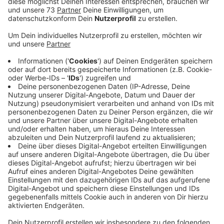
Veröffentlicht:
Mittwoch, 09.07.2025 13:09
Anzeige
Jede Stimme zählt
Anzeige
Bei einem Fußballspiel teilte Mike Schmelz dem
Schiedsrichter mit, dass der Kontakt von seinem
Gegenspieler keine Absicht war. Daraufhin wurde die
Entscheidung korrigiert und die rote Karte wurde
zurückgenommen. Der gegnerische Spieler erhielt
somit nur eine Verwarnung und konnte weiterspielen.
Mit dieser Geste wurde er Fairplay-Monatssieger für
März 2025 und ist nun neben den anderen
Monatssiegern in der Auswahl zum Fairplay-