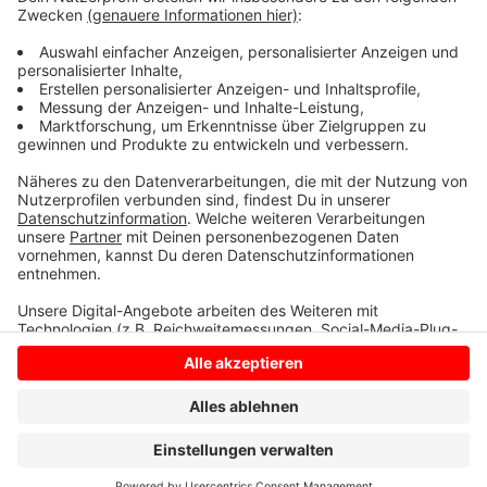
Jahressieger. Nominiert werden alle sieben
Monatssieger der Saison 2024/25.
Bis zum 16. Juli
könnt Ihr hier für Mike abstimmen
.
Er freut sich
über jede einzelne Stimme!
Anzeige
Anzeige
Anzeige
Anzeige