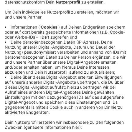
Anzeige
Neues Flutlicht
Anzeige
Beim Heimspiel gegen die Sportfreunde weihen die
Schwatten ihre neue Flutlichtanlage ein. Außerdem ist
es das erste Heimspiel gegen die Sportfreunde aus
Lotte. Gegen den starken Aufsteiger wollen die
Bocholter ihre Erfolgsserie fortsetzen. Sie sind
mittlerweile seit sechs Spielen ungeschlagen und
haben zuletzt auch die Siegesserie des MSV Duisburg
gestoppt. Anstoß am Hünting ist um 19 Uhr 30. Wir
berichten live ab 19 Uhr.
Anzeige