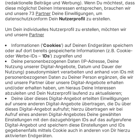
Anzeige
Gespräche sollen aufgenommen werden
Anzeige
Der Bocholter Antriebsspezialist Flender muss sparen
und will den Rotstift wohl auch am Firmensitz in
Bocholt ansetzen. Darüber will die Geschäftsführung
in den nächsten Wochen mit der IG-Metall verhandeln.
Die Mehrheit der Gewerkschaftsmitglieder hat dem
zugestimmt. In einer offiziellen Stellungnahme nach
der Betriebsversammlung hieß es am Abend von
Flender, man wolle den Herausforderungen der
Kostenstruktur am Industriestandort Deutschland
proaktiv begegnen. Dazu sollen gemeinsam mit der IG