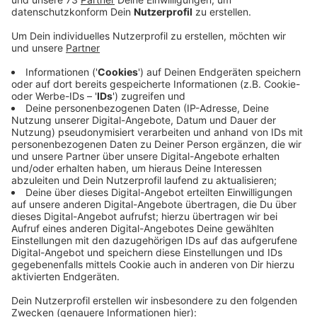
Anzeige
Neujahrsbaby 2026 in Bocholt geboren
Anzeige
Wir gratulieren ganz herzlich! Finn ist das Neujahrsbaby
im St. Agnes Hospital Bocholt. Die erste Geburt des
neuen Jahres ließ im St. Agnes Hospital Bocholt nicht
lange auf sich warten. Um 07:02 Uhr erblickte der
kleine Finn das Licht der Welt. Die Eltern, Sarah und
Robin Telaar, freuten sich riesig über den 55
Zentimeter großen und 4050 Gramm schweren
Nachwuchs. Für sie ist es das zweite Kind. Die kleine
Familie aus Bocholt ist wohlauf und freut sich nun
auf die bevorstehende Zeit zu viert.