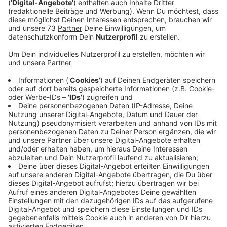
Veröffentlicht:
Dienstag, 09.02.2021 15:25
Anzeige
1 cm Eisschicht pro Tag
Anzeige
Die ersten Städte und Gemeinden bitten uns, auf die
Gefahr hinzuweisen, dass man gefrorene
Wasserflächen unter dem Schnee aktuell kaum sehen
kann und dass Bäche und Gräben teils so voll sind,
dass man tief einsinken kann. Auch Stephan Kruthoff,
Chef der Feuerwehr-Leitstelle sagt:
"Bitte seid vorsichtig
.
Erst ab einer Eisschicht