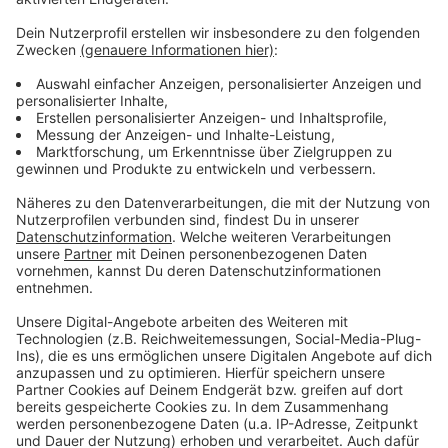
von 15-20 cm kann man überhaupt eine
Eisfläche betreten. Wenn man sich jetzt mal vor
Augen führt, dass bei -10 Grad nachts und Frost
über Tag die Eisschicht um 1 cm pro Tag wächst,
dauert es also 20 Tage bis man überhaupt so
einen See betreten kann."
Solltet Ihr Kinder sehen, die auf die Eisflächen gehen,
ruft sie bitte zurück. Wer jemanden retten will, der
eingebrochen ist, sollte das NIE allein tun und immer
die Feuerwehr zur Hilfe rufen.
Anzeige
Anzeige