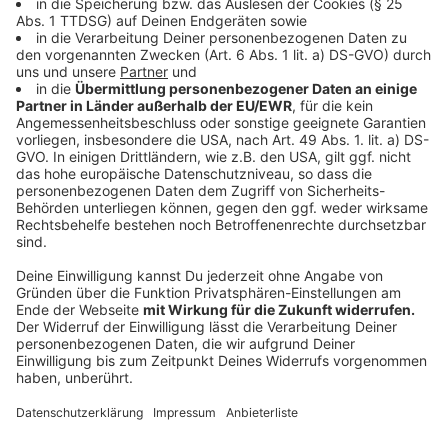
Einsatz am 04.08.2020
17.30
Der Brand einer Lagerhalle beim Gronauer
Möbeldiscounter Roller ist noch nicht unter
Kontrolle.Mit einer sogenannten Riegelstellung
verhindern die Einsatzkräfte, dass die Flammen auf
andere Gebäude übergreifen. Das sagte uns die
Feuerwehr-Leitstelle.
Die Feuerwehrleute vor Ort stellen sich auf einen
langen Abend ein. Für 20 Uhr wurde schon das THW
bestellt, um die Brandstelle auszuleuchten. Zur Zeit
sind Feuerwehrleute aus Gronau, Epe, Heek und
Nienborg im Einsatz. Die Kollegen aus Ochtrup sind
angefordert. Verursacht wurde der Brand vermutlich
durch Abflämmarbeiten.