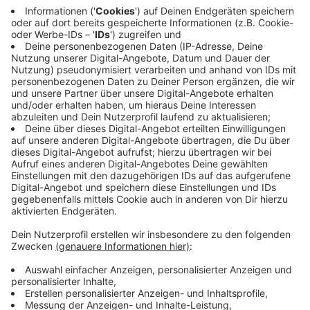
übergesprungen. Immer wieder muss die Feuerwehr
bei uns im Kreis Borken Brände löschen, die beim
Unkraut Abflämmen entstanden sind. Deshalb: Bei
Trockenheit und hohen Temperaturen unbedingt aufs
Abflämmen zu verzichten
Zusammenfassung vom 05.08.2020
6.30
Heute Morgen reden bestimmt viele von Euch über
den Großbrand bei Roller in Gronau, bei dem zum Glück
niemand verletzt wurde. Rund 7 Stunden dauerte der
Einsatz der rund 100 Feuerwehrleute aus Gronau, Epe,
Heek, Nienborg und Ochtrup. So wie es aussieht wurde
der Brand durch das Abflämmen von Unkraut mit einem
Gasbrenner ausgelöst. Gegen halb drei gingen bei der
Feuerwehr mehrere Anrufe ein. Zuerst hieß es, bei