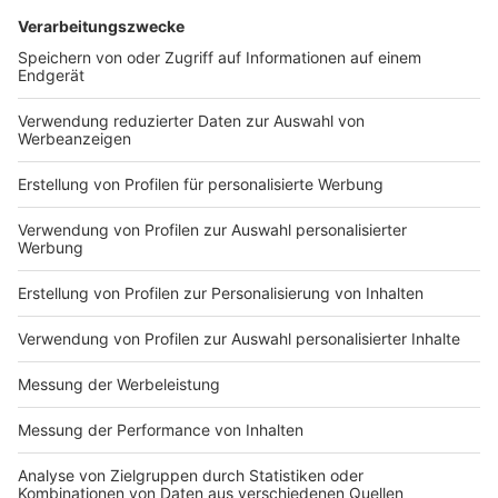
16.30
Feuer in Gronau. Eine Lagerhalle von Roller brennt.
Allerdings ist die Verkaufshalle des Möbeldiscounters
nicht betroffen. Die Halle ist voller Möbel. Über 100
Feuerwehrleute aus Epe und Gronau sind im Einsatz.
Auch die Löschzüge aus Heek und Epe sollen helfen.
Martin Bültmann von der Feuerwehr Gronau sagt, dass
möglicherweise Flämmarbeiten den Brand ausgelöst
haben könnten. Genaueres ist aber noch nicht bekannt.
Die Feuerwehr rechnet mit einem längeren Einsatz,
weil es nicht so einfach ist, die Flammen unter
Kontrolle zu kriegen. Die Halle hat ein Wellblechdach
und das macht das Löschen schwierig. Wahrscheinlich
muss ein Bagger kommen, um den vorderen Teil der
Halle einzureißen, damit die Feuerwehr besser an die
Flammen kommt.