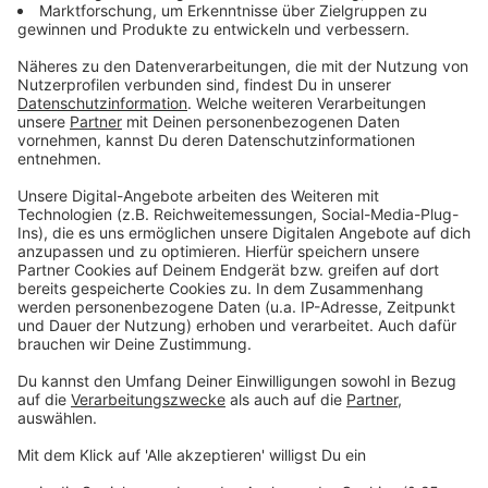
Roller brennt eine Grasfläche, dann ging auch eine
Lagerhalle hinter dem Hauptgebäude in Flammen
auf. Die Einsatzkräfte der Feuerwehr konnten aber
zum Glück verhindern, das auch die Verkaufsräume und
andere Gebäude bei Roller Feuer fingen. Schwierig war
der Einsatz, wegen der doppelten Fassade der
Lagerhalle. Die Flammen konnten sich immer wieder
durch die Holzbalken und das Dämmmaterial zwischen
den Außenwänden fressen. Deshalb war auch ein
Bagger im Einsatz, der ein Teil der Fassade einreißen
musste, damit die Feuerwehrleute besser an die
Brandnester kamen. Der Einsatz dauerte bis etwa halb
10. Heute werden sich die Brandermittler der Polizei
die Lagerhalle und den Bereich davor anschauen, wo
vor dem Feuerwehreinsatz Unkraut abgeflämmt
worden war. Da wird die Suche nach der Brandursache
wohl nicht so lange dauern.