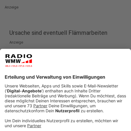
Anzeige
Ursache sind eventuell Flämmarbeiten
Anzeige
Update 06.08:
Der Großbrand bei Roller in Gronau hat einen Schaden
von mindestens einer Million Euro verursacht. Das
schätzt die Polizei. Sie ermittelt nun wegen
fahrlässiger Brandstiftung gegen einen 35jährigen
Arbeiter aus Gronau. Der hatte Unkraut abgeflämmt.
Das hatte sich entzündet und die Flammen waren dann
auf die angrenzende Lagerhalle mit Möbeln