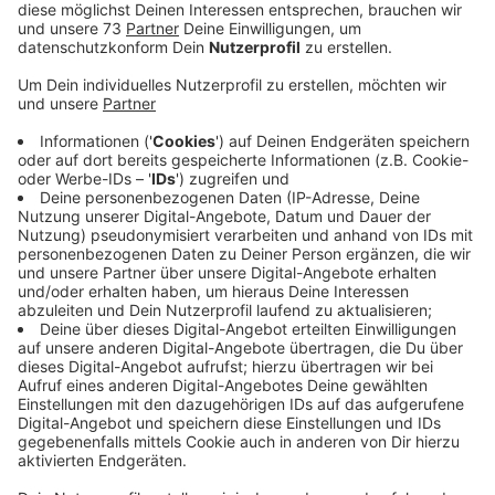
Veröffentlicht:
Mittwoch, 06.09.2023 16:18
Anzeige
Ermittlungen dauern
Anzeige
Mitte August wurde ein 29-Jähriger am Rande des
Schützenfestes lebensgefährlich verletzt. Der Mann
wurde nach einem Streit von einer mindestens
vierköpfigen Gruppe angegriffen.
Nach mehreren Messerstichen, Tritten und Schlägen
konnte nur eine Notoperation das Leben des Opfers
retten. Eine Mordkommission hatte seitdem zahlreiche