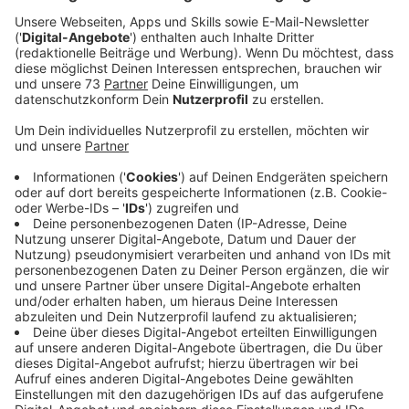
Veröffentlicht:
Donnerstag, 20.02.2025 14:49
Anzeige
Pinke Armbändchen sind für Jugendliche von 16 bis 18
Jahren vorgesehen, weiße Bändchen für junge
Erwachsene ab 18 Jahren. Dadurch haben es sie
Gaststätten während des Karnevals einfacher, wenn
es ums Alkohol ausschenken geht. Die Bändchen
werden in diesem Jahr nicht mehr über die Stadtlohner
Schulen verteilt. Sie werden ab Montag (24.2.2025) in
einer Hütte auf dem Marktplatz ausgegeben, gegen
Vorlage des Personalausweises.
Die Hütte ist zu folgenden Zeiten geöffnet:
24. Februar 2025, 15 bis 18 Uhr
25. Februar 2025, 15 bis 18 Uhr