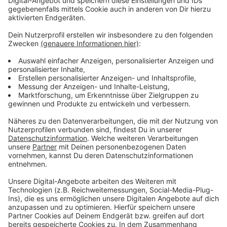
26. Februar 2025, 15 bis 18 Uhr
27. Februar 2025, 13 bis 16 Uhr (Altweiber)
02. März 2025, 17 bis 20 Uhr (Karnevalssonntag)
Die Bändchen werden direkt am Handgelenk befestigt,
um einen Missbrauch weitestgehend zu verhindern. Die
Ausgabe erfolgt kostenlos. Für die Jugendlichen
bedeutet dies, dass sie während des Karnevals keinen
Ausweis mehr vorzeigen müssen, sodass es für sie
deutlich unkomplizierter abläuft als in der
Vergangenheit.
Mit dieser Initiative möchten das Jugendwerk und der
Fachbereich Sicherheit und Ordnung nicht nur für
Sicherheit sorgen, sondern auch das Gefühl von
Zusammengehörigkeit fördern und ein unbeschwertes
Fest ermöglichen.