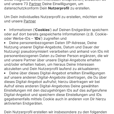
Anzeige
Der Staatsschutz hat die Ermittlungen
übernommen
Anzeige
In der Nacht vom 05. auf den 06.02.2020 Nacht haben
Unbekannte die Geschäftstelle der FDP in Vreden
besprüht. Mit orangenem Sprühlack hinterließen sie
auf Fensterscheiben und Hauswand den Schriftzug
"Nazis raus". Hintergrund dürfte die Wahl des
Ministerpräsidentenwahl in Thüringen sein. Die hatte
FDP-Mann Thomas Kemmerich dank der Stimmen der
AfD für sich entschieden. Bei dem Vorfall in Vreden
hat der Staatsschutz Münster die Ermittlungen
übernommen, da es sich um eine politisch motivierte