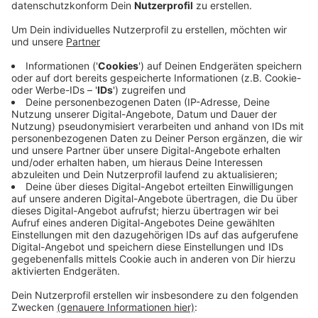
Anzeige
In Bocholt sind wieder falsche Handwerker unterwegs.
Zum Glück fallen die meisten Westmünsterländer
nicht mehr auf solche Maschen herein, auch nicht die
Seniorin, die jetzt angerufen wurde. Ein Unbekannter
behauptete, er sei Handwerker und alle
Heizungsanlagen in Häusern, die älter als 25 Jahre
seien, müssten überprüft werden. Die Frau glaubte
dem Anrufer nicht und fragte direkt bei ihrem
Energieversorger nach. Der bestätigte den Verdacht:
Der Handwerker war unecht. Die Polizei warnt vor
dieser Masche. Wer einen Termin mit den falschen
Handwerkern ausmacht, riskiert, ausgeraubt zu
werden.
Anzeige