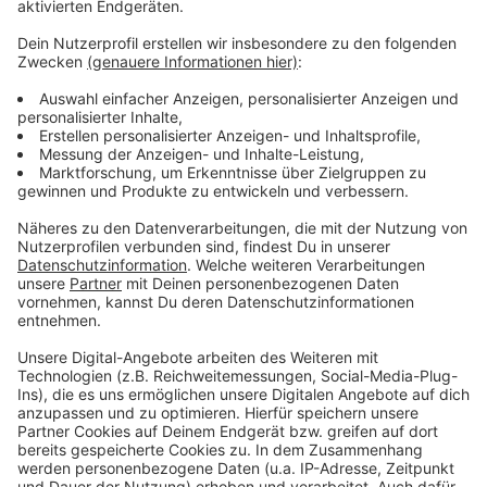
Anzeige
Straßensperrung und Unfallaufnahme
Anzeige
Die Franz-Kerkhoff-Straße war während der
Unfallaufnahme bis 20:15 Uhr gesperrt. Ein
spezialisiertes Unfallaufnahmeteam war vor Ort, um
den Unfallhergang zu dokumentieren und die Straße
schnellstmöglich wieder freizugeben.
Anzeige