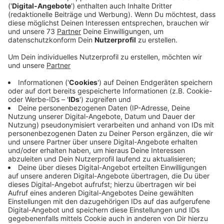
Anzeige
Fahrradfahrer wurde ins Krankenhaus
gebracht
Anzeige
Am Donnerstag (10.10.) wurde in Gronau ein Radfahrer
schwer verletzt. Ein 26-jähriger Gronauer wollte auf
der Franz-Kerkhoff-Straße gegen 17 Uhr aus seinem
Auto aussteigen. Dabei übersah er wohl einen
Radfahrer. Der 76-Jährige konnte nicht mehr
rechtzeitig ausweichen und fuhr mit seinem Rad gegen
die Autotür, die unmittelbar vor ihm geöffnet wurde
und stürzte. Er wurde sofort ins Krankenhaus gebracht.