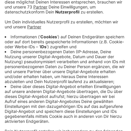
dem Pedelec unterwegs war.
Veröffentlicht:
Montag, 01.04.2019 07:55
Anzeige
Die Polizei will die Zahl der Unfälle mit Radfahrern
senken. Denn in der aktuellen Unfallstatistik steht,
dass jeder 3., der bei einem Unfall hier bei uns im Kreis
Borken verletzt wurde, mit dem Rad oder dem
Pedelec unterwegs war. Deshalb gibt es jetzt
verstärkt Kontrollen. Ab heute sind die in Bocholt,
Isselburg und Rhede - vor allem jetzt zu Schulbeginn,
nachmittags und in den Abendstunden. Geachtet wird
dabei natürlich auch auf Handys am Steuer, Fahren auf
der falschen Straßenseite und alle anderen Verstöße.