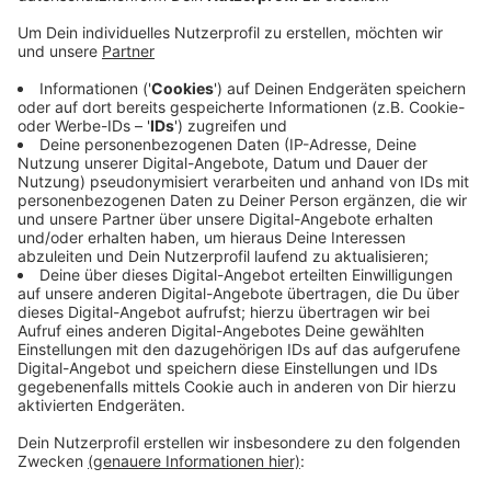
4 Kommunen bei uns unter Top 10
Anzeige
Bei den Kommunen unter 20.000 Einwohnern sind
gleich drei Orte aus dem Kreis Borken unter den Top
Ten: Reken auf Platz 2, Heek und Schöppingen. Bei
den Städten zwischen 5.0000 und 100.000 Einwohnern
hat Bocholt seinen 1.Platz an Nordhorn verloren. In
den vergangenen Jahren hatte Bocholt sechsmal
infolge gewonnen.
Anzeige