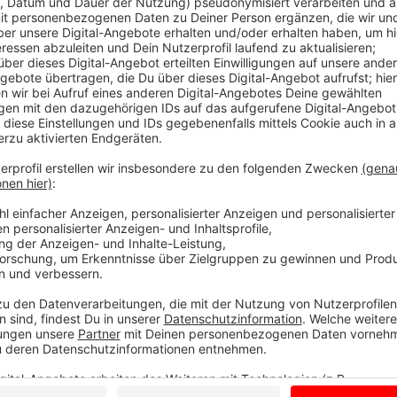
Tom Hoppe
Facts for Fun: "Straftat Kau
Anzeige
Facts for Fun mit Tom Hoppe
Anzeige
Wenn andere euch nur Fakten, Fakten, Fakten um di
Portion Humor mit rein. Von kurios bis erhellend - h
anders und erfrischender.