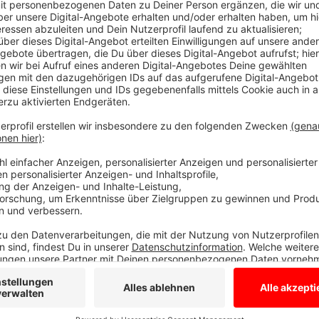
Wertstoffhöfe bieten Extra-Termine an
Anzeige
Einige Wertstoffhöfe bieten Extra-Termine in den Or
an. In Borken dürft Ihr ab heute (Sa., 16.10.21) zum 
bringen, ohne Wurzewerk und Stämme über 8 Zentimete
der Einsteinstraße 23 entsorgen. An sechs Samstagen
6. November, 13. November und 20. November) könne
zusätzlich in der Zeit von 8 bis 13 Uhr an der Feuerw
Pumpstation Marbeck, Beckenstrang 4 A, und am Fes
kostenlos abgegeben werden. Bitte denkt daran Eur
Maske zu tragen. Auch in Bocholt werdet Ihr Euer Gr
Eichen". Die ist samstags von 9 bis 12 Uhr geöffnet.
Anzeige