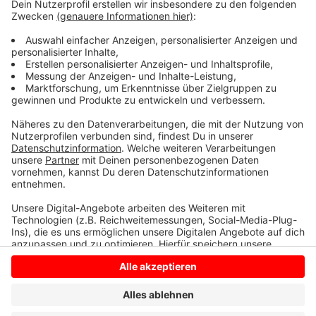
gebundene, schwarze Haare, habe in Borken den Bus
verlassen. Bekleidet war er mit einem schwarzen T-
Shirt und einer weißen Hose. Er hatte eine helle
Bauchtasche dabei. Die Kripo Borken erbittet nun
Hinweise unter Tel. (02861) 9000.
Anzeige
Anzeige
Anzeige