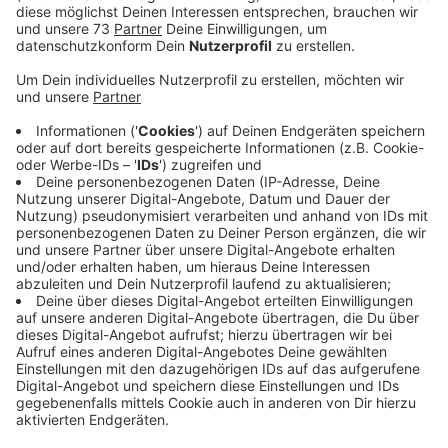
Anzeige
Zeugen gesucht
Anzeige
Ein Unbekannter hat am Mittwoch (27.09.2023) im
Sprinterbus auf der Linie S75 zwischen Rhede und
Borken sexuelle Handlungen an sich vorgenommen.
Eine Zeugin gab an, dass der Täter gegen 13.00 Uhr in
Rhede in den Linienbus eingestiegen sei und sich in das
obere Deck begeben habe. Nach Angaben einer
Geschädigten habe der circa 20 Jahre alte Mann
während der Fahrt seine Hose geöffnet und an seinem
Glied manipuliert. Der circa 1,80 Meter große, schlanke
Unbekannte, mit dunklem Teint und zum Dutt