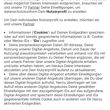
Veröffentlicht:
Mittwoch, 03.02.2021 14:22
Anzeige
Testergebnisse in 10 Tagen
Anzeige
Beim Kreisgesundheitsamt in Borken sind aktuell 45
Mitarbeiter nur damit beschäftigt, Kontakte von
Corona-Infizierten nachzuverfolgen. Schwerpunkt sind
dabei die Kontaktpersonen der 10 Westmünsterländer,
bei denen die britische, ansteckendere Mutation des
Virus nachgewiesen wurde. Sie leben in Ahaus, Bocholt,
Borken, Gescher, Rhede und Velen. Im Nachbarkreis
Steinfurt könnte auch die südafrikanische Virus-