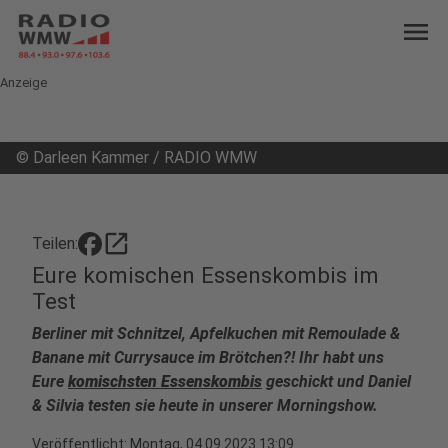
menu
Anzeige
©
Darleen Kammer / RADIO WMW
open_in_new
Teilen:
Eure komischen Essenskombis im
Test
Berliner mit Schnitzel, Apfelkuchen mit Remoulade &
Banane mit Currysauce im Brötchen?! Ihr habt uns
Eure
komischsten Essenskombis
geschickt und Daniel
& Silvia testen sie heute in unserer Morningshow.
Veröffentlicht:
Montag, 04.09.2023 13:09