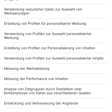
Anzeige
Anzeige
#4 Apfelkuchen mit Remoulade
Anzeige
Zum Nachtisch testen wir noch Michaels Kombi:
Apfelkuchen mit Remoulade. ob das wohl schmeckt?
Anzeige