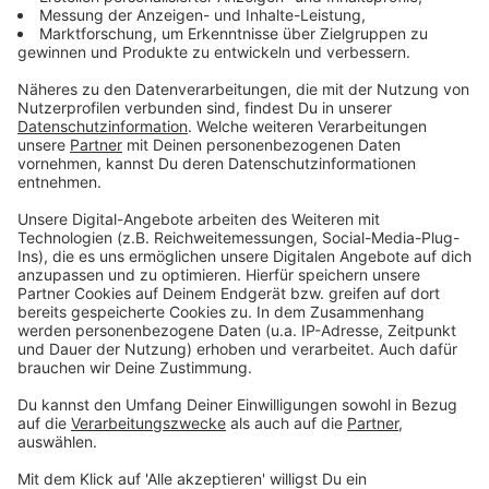
einige Ursachen aufweisen. Zum einen werden
Rettungskräfte oft in Extremsituationen gerufen, wie
Un- oder Notfälle. Diese Hilflosigkeit des Betroffenen
kann in Aggression resultieren. Insbesondere unter
Einfluss von Alkohol und anderen Drogen sowie durch
psychische Vorerkrankungen können Rettungsdienste
als Bedrohung oder Störung wahrgenommen werden.
Unabhängig davon kann auch generelles Misstrauen in
staatliche Institutionen zu Vorbehalten führen.
Hier
erfahrt ihr mehr.
Anzeige
©
picture alliance/dpa | Boris Roessler
Immer häufiger werden Rettungssanitäter und
Feuerwehrleute in Einsätzen angegriffen. Die Zahlen
bewegen sich mittlerweile im vierstelligen Bereich pro
Jahr.