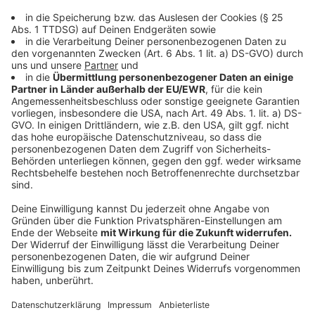
Anzeige
Polizisten: Nicht mehr Freund und Helfer?
Anzeige
46.218. Das ist die Zahl, die im Oktober 2024 für
Aufsehen sorgte. So viele Fälle wurden in Deutschland
registriert, bei denen Polizeikräfte in Deutschland
Opfer von Gewalt wurden. In den allermeisten Fällen
handelte es sich dabei um Widerstandshandlungen und
tätliche Angriffe (84,5 Prozent). Warum häufen sich
die Vorfälle Jahr um Jahr? Wir sind auf
Ursachenforschung gegangen und haben dazu auch
mit Polizeikräften gesprochen.
Hier erfahrt ihr mehr.
Anzeige