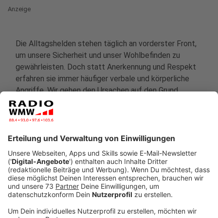
Anzeige
Die Alltagshelden stehen täglich an vorderster Front,
um unsere Sicherheit und unser Wohlbefinden zu
gewährleisten. Doch statt Anerkennung und Respekt
erfahren sie immer häufiger verbale und körperliche
Angriffe. Wir gehen den Ursachen auf den Grund,
zeigen die Auswirkungen auf die Betroffenen und
diskutieren Lösungsansätze, um diesen Trend zu
stoppen.
Anzeige
Gab es schon einmal eine Situation, in der ihr Hilfe von
Einsatz- oder Rettungskräften benötigt habt? Dann
könnt ihr euch an dieser Stelle für den Einsatz dieser
Personen bedanken. Schickt euren Helden und Helfern