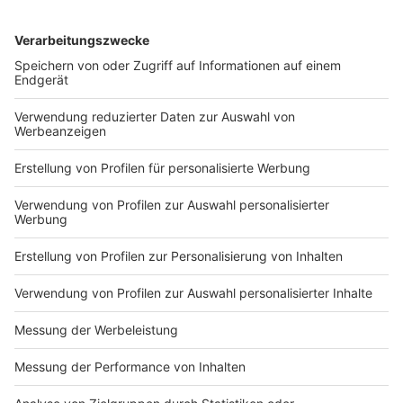
©
picture alliance/dpa | Christoph Reichwein
Die Gewalt gegenüber Polizeibeamten spitzt sich
weiter zu. Experten fürchten, dass die bislang
greifenden Maßnahmen zu kurz kommen.
Anzeige
Städtische Mitarbeiter immer häufiger im
Fadenkreuz
Anzeige
Nicht nur Rettungskräfte, auch städtische Mitarbeiter
- beispielsweise Ordnungsbeamte oder Mitarbeiter
von Bürgerämtern oder Jobcentern - erleben seit