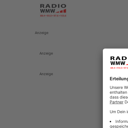
Anzeige
Anzeige
Anzeige