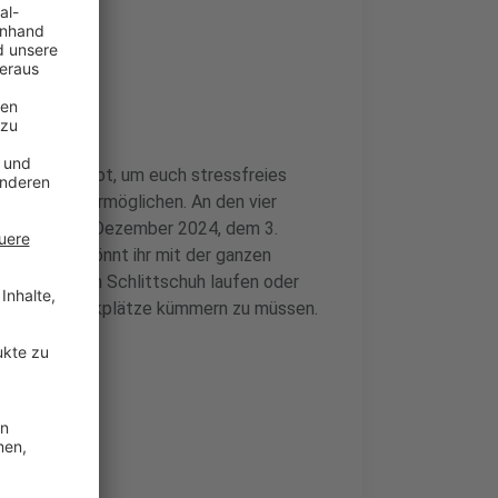
se ihr Angebot, um euch stressfreies
arkts zu ermöglichen. An den vier
, und am 15. Dezember 2024, dem 3.
rkehr. So könnt ihr mit der ganzen
f der Eisbahn Schlittschuh laufen oder
 euch um Parkplätze kümmern zu müssen.