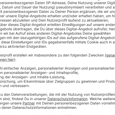
Stressfreies Weihnachtsshopping
Anzeige
In der Adventszeit erweitern die Bocholter Stadtbus
Weihnachtsshopping und den Besuch des Weihnachtsm
Adventssamstagen sind die Busse länger unterwegs
Advent, gibt es einen kostenlosen Stadtbus-Sonderve
Familie den Bocholter Weihnachtsmarkt genießen, au
entspannt eure Weihnachtseinkäufe erledigen, ohne
Anzeige
Kostenloser Sonderverkehr am 3. Advent
Anzeige