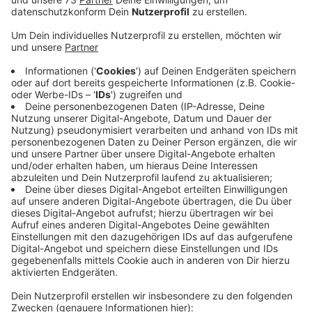
dieser Brutsaison geschlüpft.
Veröffentlicht:
Montag, 16.06.2025 15:24
Anzeige
19 Brutpaare
Anzeige
Zur Zeit brüten insgesamt 19 Flamingopaare auf einer
Insel im Venn. Und es befinden sich noch vier weitere
Nester im Bau. Die gesamte Flamingokolonie umfasst
etwa 100 Vögel. Leider ist die Kolonie wegen der hoch
gewachsenen Vegetation nur schwer von der Ferne
aus zu sehen. Aber fliegende Flamingos können gut
beobachtet werden.