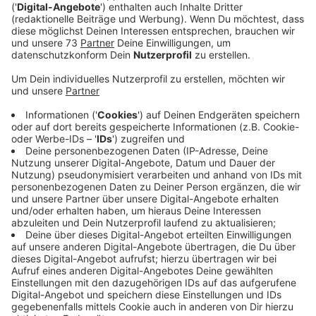
Anzeige
Jobbörse am 11. Oktober 2024
Anzeige
Fachkräfte, die von Arbeitslosigkeit bedroht sind,
sollten sich den 11. Oktober 2024 vormerken. An
diesem Tag findet bei Flender von 15 bis 19 Uhr die
erste Bocholter Jobbörse statt. Darauf weist die
Wirtschaftsförderung der Stadt hin. Veranstalter ist
das „Bündnis für Arbeit im Kreis Borken“, zu dem unter
anderem Kommunen, IHK, Kreishandwerkerschaft und
Unternehmerverbände gehören.
Anzeige