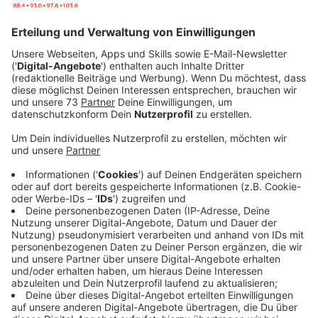
Anzeige
Ein Fest mit Geschichte!
Anzeige
Der Erntedankumzug sorgt nach 6 Jahren nun erstmals
wieder für viel Trubel in Erle. Normalerweise wird das
Erntedankfest schon seit etwa 1930 alle 4 Jahre
gefeiert - durch Corona musste nochmal eine Pause
oben drauf gelegt werden. Dafür ist die Vorfreude
jetzt aber umso größer, wie uns Luisa von der KLJB
Erle / Rhade verrät! Wir können uns auf bunt
gestaltete Wagen, traditionelle Kleidung und eine
Menge Musik freuen. Die Landjugend hat in den
letzten Monaten ordentlich Gas bei der Organisation