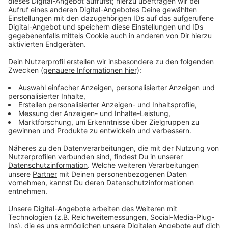
gegeben und freut sich über jedes Gesicht, dass sie
am Sonntag begrüßen dürfen!
Anzeige
"Da steckt schon einige Arbeit hinter."
Anzeige
Diesen Sonntag (08.10.2023) geht's um 10.30 Uhr mit
einem plattdeutschen Gottesdienst in der St.
Silvesterkirche los. Der Erntedankumzug beginnt dann
um 14.00 Uhr am Schützenfestplatz. Im Anschluss
sind alle noch zu Kaffee und Kuchen eingeladen.
Vorbeikommen lohnt sich also doppelt und dreifach!
Alle Infos zum Erntedankfest findet Ihr auch hier
.