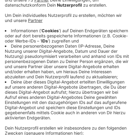
Veröffentlicht:
Montag, 14.07.2025 14:38
Anzeige
Stromanbindung muss verstärkt werden
Anzeige
Netzbetreiber Vodafone hatte daraufhin einer
provisorische Umleitungsstrecke eingerichtet. Die
Stromanbindung dieser Umleitung wird heute
verstärkt.,
Das ist für den Betrieb zwingend notwendig, sagte uns
Vodafone auf Nachfrage. Dabei komme es aus
Sicherheitsgründen zu zwischenzeitlichen
Abschaltungen und Einschränkungen.