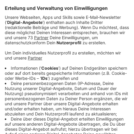
Veröffentlicht:
Montag, 10.06.2024 20:04
Anzeige
Polizei denkt, dass der Täter weitermacht
Anzeige
Die Frau war gegen 10 Uhr 50 auf einem Rad- und
Fußweg zwischen "In der Hardt" und
"Brandströmstraße" joggen. Da näherte sich ein Mann
von hinten mit dem Fahrrad und fasste der Frau ans
Gesäß. Dann entfernte er sich. Die Kreispolizei Borken
geht von einem Serientäter aus, denn es gab in
Bocholt in den vergangenen Monaten schon ähnliche
Vorfälle.