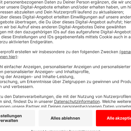
Anzeige
Festnahmen und Sicherstellungen
Anzeige
Laut Polizei wurden auf einem Parkplatz an der Grün
Niederländer festgenommen, die alle in Gronau wohne
Amphetamin und zwei Einhandmesser bei sich. Bei 
fanden die Beamten weitere 13 Kilo Drogen, 2500 Eu
eine Machete und ein Druckluft-Sturmgewehr.
Der V
polizeibekannt und sitzt mittlerweile in Untersuchu
sind wieder auf freiem Fuß.
Die Ermittlungen der Pol
und mögliche Verbindungen aufzudecken.
Anzeige