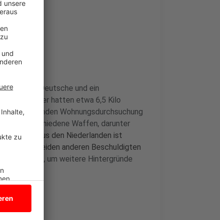
stiege zwei Deutsche und ein
n. Die Männer hatten etwa 6,5 Kilo
der anschließenden Wohnungsdurchsuchung
ro und verschiedene Waffen, darunter
erdächtige aus den Niederlanden ist
ngshaft. Die beiden anderen Beschuldigten
izei dauern an, um weitere Hintergründe