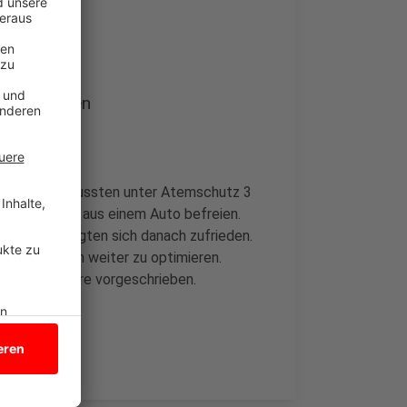
rgeschrieben
erwehrleute mussten unter Atemschutz 3
mmte Person aus einem Auto befreien.
Deckers zeigten sich danach zufrieden.
elleicht noch weiter zu optimieren.
lle vier Jahre vorgeschrieben.