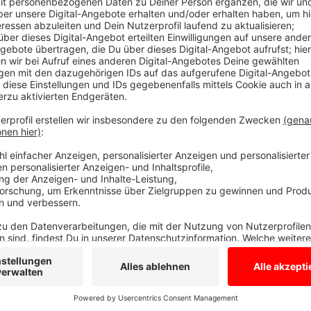
Anzeige
Unangekündigte Übungen alle vier Jahre vo
Anzeige
Beim Eintreffen qualmte es bereits stark . Die Feu
Menschen aus dem Tunnel retten und eine eingekle
Übungsleiter Dirk Arping und Feuerwehrchef Thomas 
Es werde aber alles noch ausgewertet, um Abläufe vi
Solche unangekündigten Übungen in dem Tunnel sind a
Anzeige