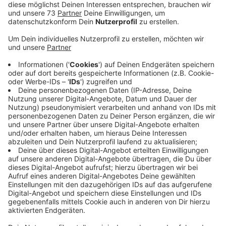
RADIO WMW Nachmittagsmoderatorin Sina Kuipers
brauchte eure Hilfe! Sie hat einen Namen für den
Nachwuchs von den
Alpakas aus der Feldmark
gesucht. Ihr solltet uns eure Vorschläge schicken und
das habt ihr reichlich getan! Es gab nur zwei Regeln:
Der Name musste für ein Männchen geeignet
sein!
Da seine Mutter "Georgie Girl" heisst, muss
auch sein Name mit "G" anfangen!
Die Entscheidung ist gefallen! Das Alpaka-Baby heißt:
"GÜNNI"