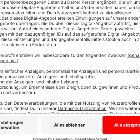
Anzeige
Laut Aussage waren Zimmer zu weit von Sch
Anzeige
Nach Aussage der Frau waren die Balkone der Männe
entfernt, so dass Zigarettenkippen und Bier von dort
soll auch ein Entlastungs-Video geben, dass zwei Unb
der Bar schütten. Außerdem soll ein Whatsapp-Chat
Brand nicht geflüchtet sind, sondern bei der Evakuie
Anzeige