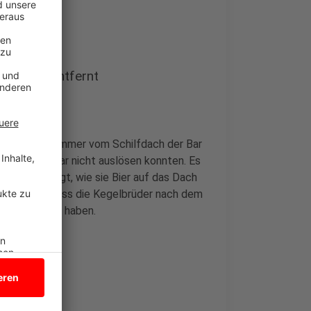
ilfdach entfernt
r mehrere Zimmer vom Schilfdach der Bar
 den Brand gar nicht auslösen konnten. Es
ekannte zeigt, wie sie Bier auf das Dach
 beweisen, dass die Kegelbrüder nach dem
rung geholfen haben.