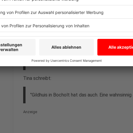
Pauline schreibt:
"Huckleberrys in Bocholt macht da mit..."
Eddy schreibt:
"Find ich ne tolle sache. Sollte man für andere S
Tina schreibt:
"Gildhuis in Bocholt hat das auch. Eine wahnsinni
Anzeige