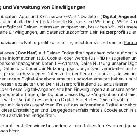
Helfen kann man auch mit kleinen Dingen. Man muss 
reicht tatsächlich schon zum Beispiel etwas mehr fü
geht bei Melanie Dittmann aus Gronau. Sie hat in ih
"Netten Café. Mit dem hilft man vor allem denjenigen
leisten können. Melanie – was genau hast du vor bei
Anzeige
Jeder kann eine Karte für einen Bedürftigen e
Anzeige
Was hat dich denn dazu bewogen das zu tun und waru