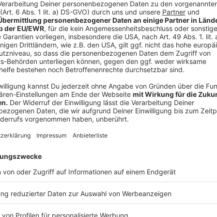
Es gibt keine Hemmschwelle
Anzeige
Melanie Dittmann aus Gronau - super Idee - vielen D
Aktionen und Projekten bei uns im Westmünsterland
wissen:
Anzeige
Anzeige