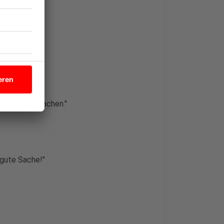
achen auch machen."
g gute Sache!"