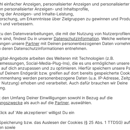
Anzeige
Gerade hier im Naherholungsgebiet ist uns das
Anzeige
Die Menschen im Westmünsterland sind einfach klass
Problem Menschen zu finden, die bereit sind mehr fü
damit einen zu ermöglichen. Das Problem ist eher die
Café" abholen.
Anzeige