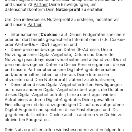
Veröffentlicht:
Mittwoch, 10.05.2023 12:27
Anzeige
Kreis Borken bundesweit auf Platz 1
Anzeige
Bisher liegt der Kreis Borken mit mehr als einer Million
erradelten Kilometern bundesweit unangefochten auf
Platz 1. Im Städte-Ranking liegt aktuell Bocholt mit
über 236 tausend gefahrenen Kilometern vorn, gefolgt
von Borken und Ahaus. Es sind Teilnehmer aus allen 17
Städten und Gemeinden beim Stadtradeln dabei. Es
zählt jeder gefahrene Kilometer, ganz egal, ob in der
Freizeit, auf dem Weg zur Arbeit oder für Erledigungen.
Wichtig ist dabei, die gefahrenen Kilometer online