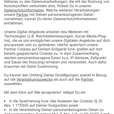
Innenministerkonferenz beschlossen. Von zehn
Spielorten liegen alleine vier in NRW (Dortmund,
Düsseldorf, Gelsenkirchen und Köln).
Anzeige
NRW-Innenminister Reul vor Ort
Anzeige
Vier Monate wurde die Aula des Polizei-
Bildungszentrums in Neuss in das IPCC umgebaut.
Insgesamt wurden fünf Kilometer Kabel neu verlegt.
„Vorher hat es hier nur vier Steckdosen gegeben“
,
sagt IPCC-Chef Oliver Strudthoff.