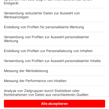
Bundesinnenministerin Nancy Faeser hatte kürzlich
angekündigt
, dass das Thema Sicherheit oberste
Priorität bei der Fußball-EM habe. "Wir werden die
Fußball-Europameisterschaft zu einem sicheren
Turnier machen - für alle in unserem Land und für
unsere Gäste aus der ganzen Welt", sagte sie.
Autoren: Joachim Schultheis & Lennart Wehmeier
Anzeige
Anzeige
Anzeige