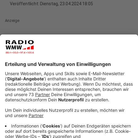
Veröffentlicht:
Dienstag, 23.04.2024 18:05
Anzeige
Zum Termin hat Nordrhein-Westfalens Innenminister
Herbert Reul persönlich geladen. Noch befindet sich
das International Police Cooperation Center (IPCC) im
Aufbau, aber schon vor dem offiziellen
Start der
Fußball-Europameisterschaft in Deutschland
ist
Einzugstermin. Denn hier kommt alles zusammen, was
das Thema Sicherheit rund um die EM angeht.
Anzeige
Anzeige