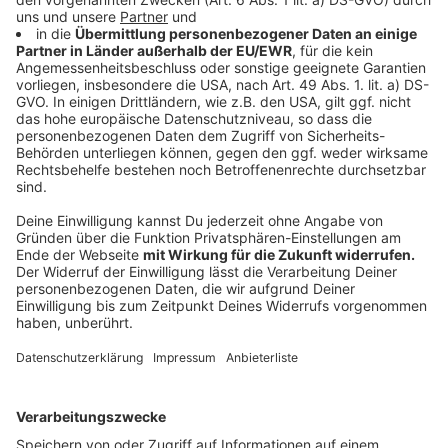
Es gibt 130 Arbeitsplätze, die nach verschiedenen
Farben und Aufgabenbereichen aufgeteilt sind. So
viele Mitarbeiter besetzen jeweils eine Schicht.
Insgesamt sind es rund 600. Der Großteil sind
Polizeikräfte aus NRW, anderen Bundesländern und
auch von der Bundespolizei. Mit dabei sind aber auch
Experten aus Bundessicherheitsbörden wie
beispielsweise dem Bundesnachrichtendienst oder der
Cybersicherheitsbehörde. Dazu gehören auch über 200
internationale Kräfte. Bund und Länder arbeiten in
Neuss zusammen.
Anzeige
Sicherheit bei der EM 2024 oberste Priorität
Anzeige