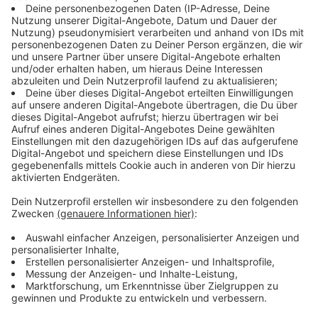
Das ist das IPCC
Anzeige
Die Europameisterschaft in Deutschland wird vom 14.
Juni bis 14. Juli ausgetragen. Und weil die Lage vor
dem Start schon als "angespannt" gilt, setzen
Verantwortliche auf das IPCC in Neuss. Dort sollen
während der EM unter der Leitung von NRW wichtige
polizeiliche Informationen zu den Spielen gesammelt,
bewertet und gesteuert werden. Ziel ist nach Angaben
des
Innenministeriums
ein bestmöglicher Austausch
von Informationen aus ganz Deutschland. Dafür sollen
dort während des Turniers nicht nur Polizistinnen und
Polizisten aus dem gesamten Bundesgebiet, sondern
auch ausländische Beamtinnen und Beamte aus
Teilnehmerländern zum Einsatz kommen. Dass NRW
das Lagezentrum steuert, hatte die