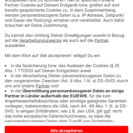
dabei ergangen ist und wobei er selbst mal ins
Schleudern gekommen ist. Viel Spaß beim Zuhören und
bitte nicht erschrecken, wenn dabei das Telefon
klingelt. Es muss ja nicht unbedingt Elvis Eifel dran
sein.
Anzeige
Anzeige
Anzeige
Anzeige