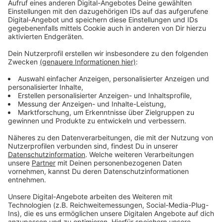
Anzeige
Anzeige
Vorstellen brauchen wir ihn euch nicht. Seit 2003
treibt Jürgen Bangert nun als "Elvis Eifel" seine Späße
am Telefon mit seinen Hörerinnen und Hörern im Radio.
Aber selbst seine 'Opfer' müssen am Ende mit lachen -
wenn auch nicht immer. Und weil ihr nicht genug von
ihm bekommen könnt, ist Elvis nun unter die Podcaster
gegangen. Somit steht euch Elvis rund um die Uhr zur
Verfügung. Hier bekommt Ihr außerdem den
"Directors-Cut" - die Original-Telefonate in längerer
Version. Elvis wird sich mit Kollegen und ehemaligen
"Opfern" über die Telefonate aus den letzten zwei
Jahrzehnten unterhalten. Wir erfahren auch, wie es ihm