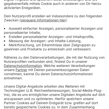
Anzeige
Vorstellen brauchen wir ihn euch nicht. Seit 2003
treibt Jürgen Bangert nun als "Elvis Eifel" seine Späße
am Telefon mit seinen Hörerinnen und Hörern im Radio.
Aber selbst seine 'Opfer' müssen am Ende mit lachen -
wenn auch nicht immer. Und weil Elvis das noch viele
Jahre weitermachen möchte, benötigt er eure
Unterstützung. Ihr habt gerade jemanden im Kopf, dem
mal ein Streich gespielt werden sollte? Dann nutzt
das Formular und tretet mit Elvis direkt in Kontakt! Er
freut sich auf jede neue Nachricht.
Anzeige