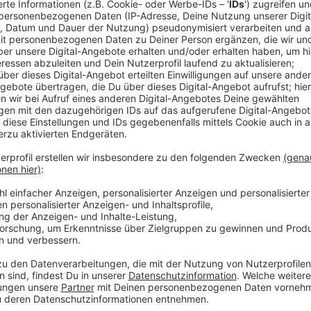
Comedy
Elvis Eifel - Der Podcast: "R
Planung"
Anzeige
Anzeige
Vorstellen brauchen wir ihn euch nicht. Seit 2003 trei
seine Späße am Telefon mit seinen Hörerinnen und Hö
müssen am Ende mit lachen - wenn auch nicht immer. 
bekommen könnt, ist Elvis nun unter die Podcaster 
die Uhr zur Verfügung. Hier bekommt Ihr außerdem den