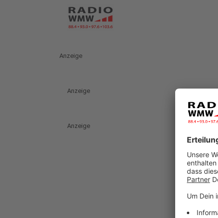
Anzeige
Anzeige
Anzeige