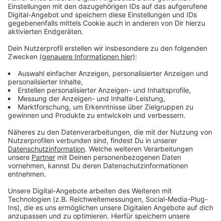
Anzeige
Vorstellen brauchen wir ihn euch nicht. Seit 2003
treibt Jürgen Bangert nun als "Elvis Eifel" seine Späße
am Telefon mit seinen Hörerinnen und Hörern im Radio.
Aber selbst seine 'Opfer' müssen am Ende mit lachen -
wenn auch nicht immer. Und weil ihr nicht genug von
ihm bekommen könnt, ist Elvis nun unter die Podcaster
gegangen. Somit steht euch Elvis rund um die Uhr zur
Verfügung. Hier bekommt Ihr außerdem den
"Directors-Cut" - die Original-Telefonate in längerer
Version. Elvis wird sich mit Kollegen und ehemaligen
"Opfern" über die Telefonate aus den letzten zwei
Jahrzehnten unterhalten. Wir erfahren auch, wie es ihm
dabei ergangen ist und wobei er selbst mal ins
Schleudern gekommen ist. Viel Spaß beim Zuhören und