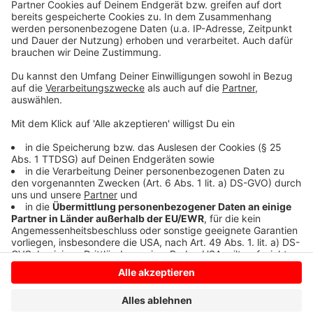
bitte nicht erschrecken, wenn dabei das Telefon
klingelt. Es muss ja nicht unbedingt Elvis Eifel dran
sein.
Anzeige
Anzeige
Anzeige
Anzeige