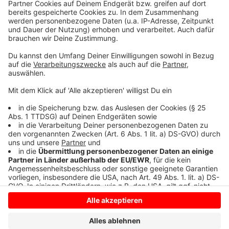
bitte nicht erschrecken, wenn dabei das Telefon
klingelt. Es muss ja nicht unbedingt Elvis Eifel dran
sein.
Anzeige
Anzeige
Anzeige
Anzeige