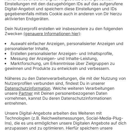
Anzeige
Vorstellen brauchen wir ihn euch nicht. Seit 2003
treibt Jürgen Bangert nun als "Elvis Eifel" seine Späße
am Telefon mit seinen Hörerinnen und Hörern im Radio.
Aber selbst seine 'Opfer' müssen am Ende mit lachen -
wenn auch nicht immer. Und weil ihr nicht genug von
ihm bekommen könnt, ist Elvis nun unter die Podcaster
gegangen. Somit steht euch Elvis rund um die Uhr zur
Verfügung. Hier bekommt Ihr außerdem den
"Directors-Cut" - die Original-Telefonate in längerer
Version. Elvis wird sich mit Kollegen und ehemaligen
"Opfern" über die Telefonate aus den letzten zwei
Jahrzehnten unterhalten. Wir erfahren auch, wie es ihm
dabei ergangen ist und wobei er selbst mal ins
Schleudern gekommen ist. Viel Spaß beim Zuhören und